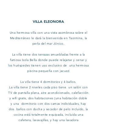
VILLA ELEONORA
Una hermosa villa con una vista asombrosa sobre el
Mediterráneo le dará la bienvenida en Taormina, la
perla del mar Jónico.
La villa tiene dos terrazas amuebladas frente a la
famosa Isola Bella donde puede relajarse y cenar y
los huéspedes tienen uso exclusivo de una hermosa
piscina pequeña con jacuzzi
La villa tiene 4 dormitorios y 4 baños.
La villa tiene 2 niveles cada piso tiene un salón con
TV de pantalla plana, aire acondicionado, calefacción
y wifi gratis, dos habitaciones (una habitación doble
y una dormitorio con dos camas individuales, hay
dos baños con ducha y secador de pelo incluido, la
cocina está totalmente equipada, incluida una
cafetera, lavavajillas, y hay una lavadora