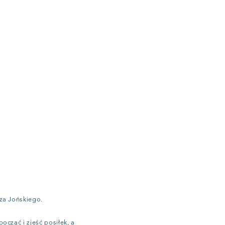
za Jońskiego.
cząć i zjeść posiłek, a