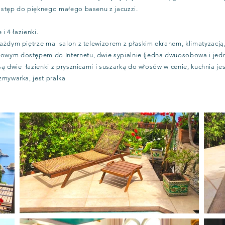
ostęp do pięknego małego basenu z jacuzzi.
i 4 łazienki.
ażdym piętrze ma salon z telewizorem z płaskim ekranem, klimatyzacj
wym dostępem do Internetu, dwie sypialnie (jedna dwuosobowa i jed
ą dwie łazienki z prysznicami i suszarką do włosów w cenie, kuchnia je
zmywarka, jest pralka