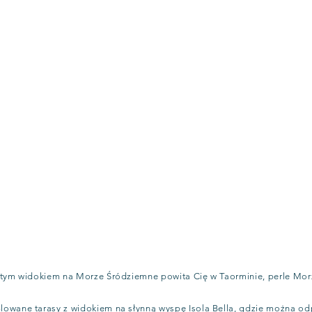
itym widokiem na Morze Śródziemne powita Cię w Taorminie, perle Mor
owane tarasy z widokiem na słynną wyspę Isola Bella, gdzie można odpo