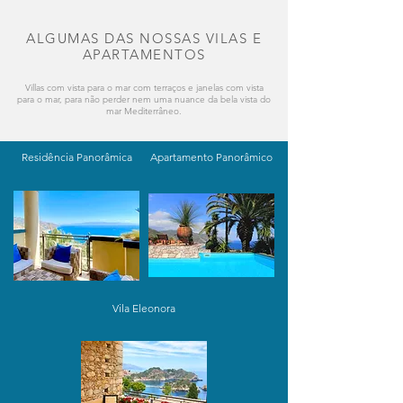
ALGUMAS DAS NOSSAS VILAS E
APARTAMENTOS
Villas com vista para o mar com terraços e janelas com vista
para o mar, para não perder nem uma nuance da bela vista do
mar Mediterrâneo.
Residência Panorâmica
Apartamento Panorâmico
Vila Eleonora