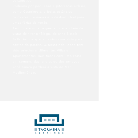
paisagístico.
Rodeada por pequenas e pitorescas aldeias,
como Castelmola, e belas estâncias
balneares, Taormina é o destino ideal para
umas férias de verão.
Taormina é uma pequena cidade cheia de
vistas de tirar o fôlego, do Etna à Isola
Bella, temos apartamentos com vista para
cantos do paraíso. A nossa habilidade tem
sido selecionar diferentes Villas e
Apartamentos, mas todos com uma coisa
em comum, das janelas ou dos terraços
você nunca perderá a vista do Mar
Mediterrâneo.